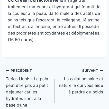
CC Cream Correctora Helix
Il s’agit d’un
traitement matériant et hydratant qui fournit de
la couleur à la peau. Sa formule a des actifs de
soins tels que l’escargot, le collagène, l’élastine
et l’extrait d’allantoïne, entre autres. Il possède
des propriétés antioxydantes et dépigmentées.
(16,50 euros)
Navigation
PRÉCÉDENT
SUIVANT
Terica Uriol: « Le pain
La collation saine et
de
peut être pris au petit
naturelle qui vous aide
l’article
déjeuner car les
à perdre du poids
hydrates sont à la
base d’une