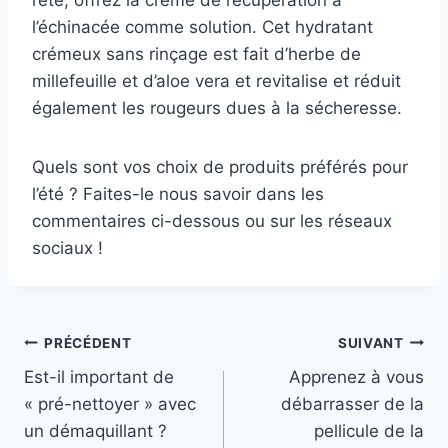
l’été, offrez la crème de récupération à
l’échinacée comme solution. Cet hydratant
crémeux sans rinçage est fait d’herbe de
millefeuille et d’aloe vera et revitalise et réduit
également les rougeurs dues à la sécheresse.
Quels sont vos choix de produits préférés pour
l’été ? Faites-le nous savoir dans les
commentaires ci-dessous ou sur les réseaux
sociaux !
Navigation
PRÉCÉDENT
SUIVANT
Est-il important de
Apprenez à vous
de
« pré-nettoyer » avec
débarrasser de la
l’article
un démaquillant ?
pellicule de la