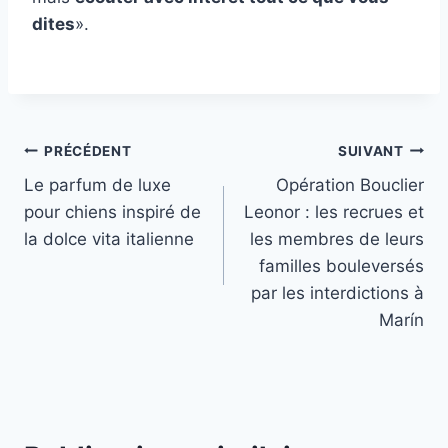
dites
».
Navigation
PRÉCÉDENT
SUIVANT
Le parfum de luxe
Opération Bouclier
de
pour chiens inspiré de
Leonor : les recrues et
l’article
la dolce vita italienne
les membres de leurs
familles bouleversés
par les interdictions à
Marín