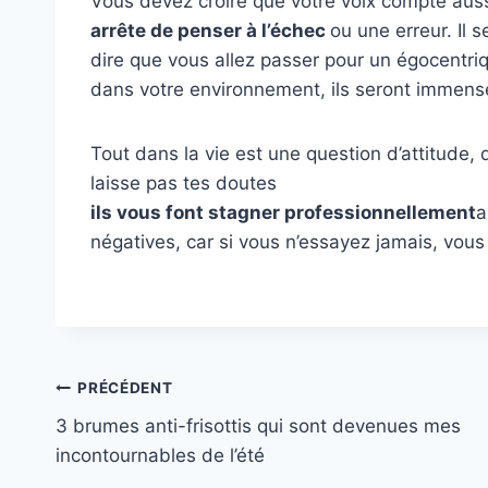
Vous devez croire que votre voix compte auss
arrête de penser à l’échec
ou une erreur. Il
dire que vous allez passer pour un égocentriq
dans votre environnement, ils seront immen
Tout dans la vie est une question d’attitude, 
laisse pas tes doutes
ils vous font stagner professionnellement
a
négatives, car si vous n’essayez jamais, vous 
Navigation
PRÉCÉDENT
3 brumes anti-frisottis qui sont devenues mes
de
incontournables de l’été
l’article