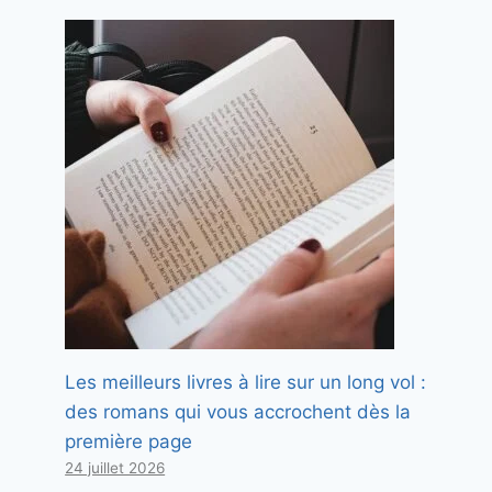
Les meilleurs livres à lire sur un long vol :
des romans qui vous accrochent dès la
première page
Comment éviter qu’un
24 juillet 2026
ralentissement émotionnel ne