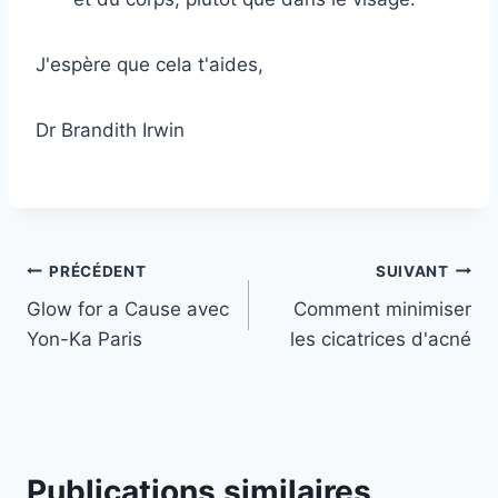
J'espère que cela t'aides,
Dr Brandith Irwin
Navigation
PRÉCÉDENT
SUIVANT
Glow for a Cause avec
Comment minimiser
de
Yon-Ka Paris
les cicatrices d'acné
l’article
Publications similaires