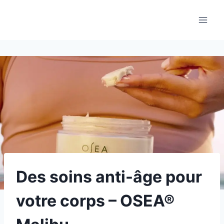
Aller
au
contenu
Des soins anti-âge pour
votre corps – OSEA®