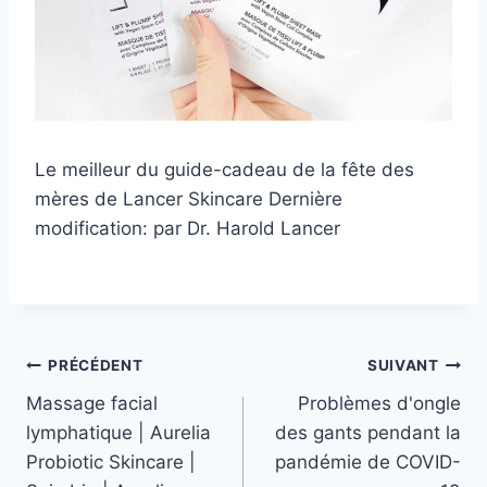
Le meilleur du guide-cadeau de la fête des
mères de Lancer Skincare
Dernière
modification:
par
Dr. Harold Lancer
Navigation
PRÉCÉDENT
SUIVANT
Massage facial
Problèmes d'ongle
de
lymphatique | Aurelia
des gants pendant la
l’article
Probiotic Skincare |
pandémie de COVID-