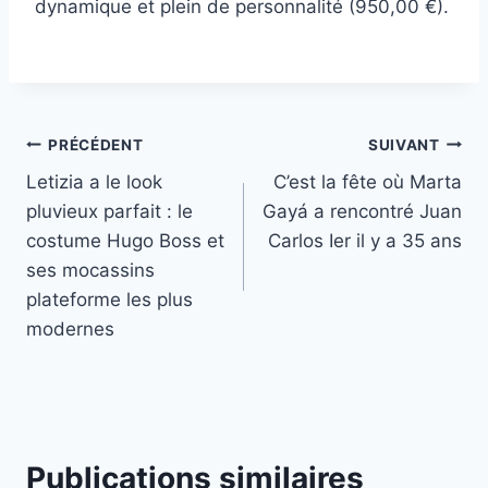
dynamique et plein de personnalité (950,00 €).
Navigation
PRÉCÉDENT
SUIVANT
Letizia a le look
C’est la fête où Marta
de
pluvieux parfait : le
Gayá a rencontré Juan
l’article
costume Hugo Boss et
Carlos Ier il y a 35 ans
ses mocassins
plateforme les plus
modernes
Publications similaires