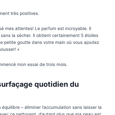
ment très positives.
é mes attentes! Le parfum est incroyable. Il
ans la sécher. Il obtient certainement 5 étoiles
ne petite goutte dans votre main où vous ajoutez
 mousser! «
 commencé mon essai de trois mois.
surfaçage quotidien du
équilibre – éliminer l’accumulation sans laisser la
s avec ce nettoyant, d’autant plus que ma peau est