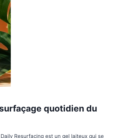
esurfaçage quotidien du
ily Resurfacing est un gel laiteux qui se