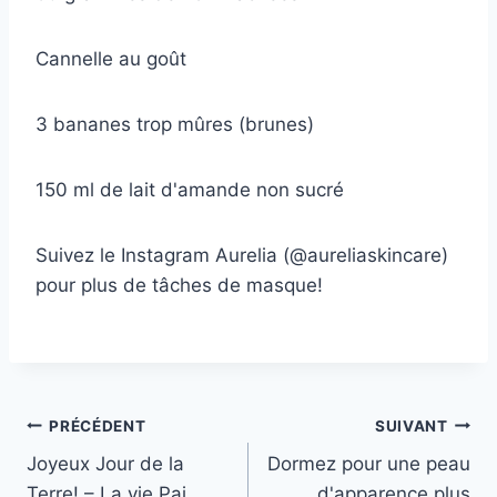
Cannelle au goût
3 bananes trop mûres (brunes)
150 ml de lait d'amande non sucré
Suivez le Instagram Aurelia (@aureliaskincare)
pour plus de tâches de masque!
Navigation
PRÉCÉDENT
SUIVANT
Joyeux Jour de la
Dormez pour une peau
de
Terre! – La vie Pai
d'apparence plus