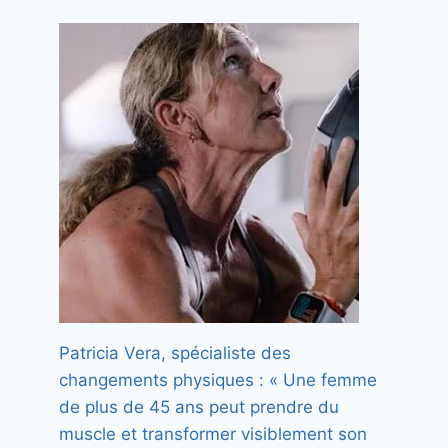
Patricia Vera, spécialiste des
changements physiques : « Une femme
de plus de 45 ans peut prendre du
Et si les sodas light faisaient
muscle et transformer visiblement son
grossir même s’ils contiennent