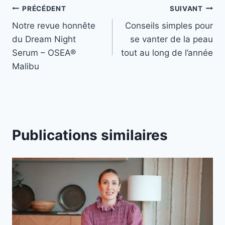
Navigation
PRÉCÉDENT
SUIVANT
Notre revue honnête
Conseils simples pour
de
du Dream Night
se vanter de la peau
l’article
Serum – OSEA®
tout au long de l’année
Malibu
Publications similaires