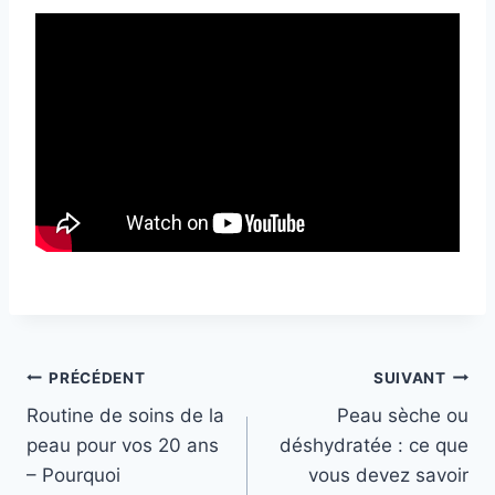
L
e
s
Navigation
PRÉCÉDENT
SUIVANT
d
Routine de soins de la
Peau sèche ou
e
de
peau pour vos 20 ans
déshydratée : ce que
u
l’article
– Pourquoi
vous devez savoir
x