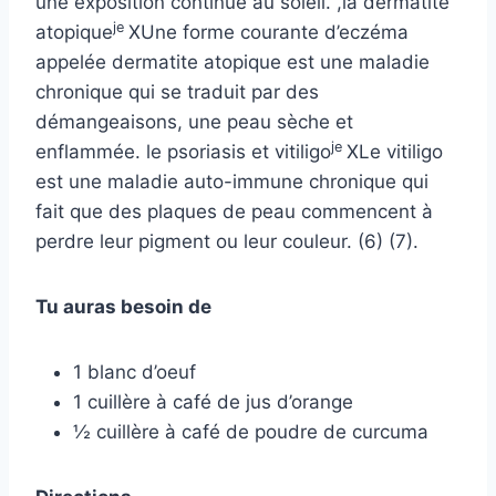
une exposition continue au soleil.
,
la dermatite
je
atopique
X
Une forme courante d’eczéma
appelée dermatite atopique est une maladie
chronique qui se traduit par des
démangeaisons, une peau sèche et
je
enflammée.
le psoriasis et
vitiligo
X
Le vitiligo
est une maladie auto-immune chronique qui
fait que des plaques de peau commencent à
perdre leur pigment ou leur couleur.
(6) (7).
Tu auras besoin de
1 blanc d’oeuf
1 cuillère à café de jus d’orange
½ cuillère à café de poudre de curcuma