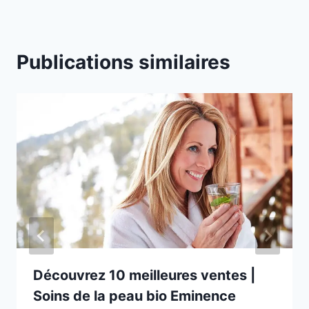
l
e
t
Publications similaires
s
s
u
i
v
a
n
t
s
m
o
d
Découvrez 10 meilleures ventes |
i
Soins de la peau bio Eminence
f