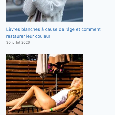
d
e
s
s
Lèvres blanches à cause de l’âge et comment
o
restaurer leur couleur
u
30 juillet 2026
s
.