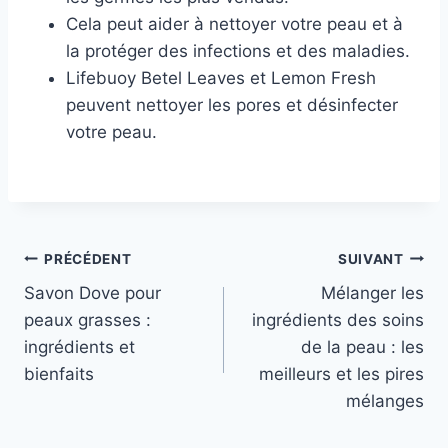
Cela peut aider à nettoyer votre peau et à
la protéger des infections et des maladies.
Lifebuoy Betel Leaves et Lemon Fresh
peuvent nettoyer les pores et désinfecter
votre peau.
L
e
s
Navigation
PRÉCÉDENT
SUIVANT
d
Savon Dove pour
Mélanger les
e
de
peaux grasses :
ingrédients des soins
u
l’article
ingrédients et
de la peau : les
x
bienfaits
meilleurs et les pires
o
mélanges
n
g