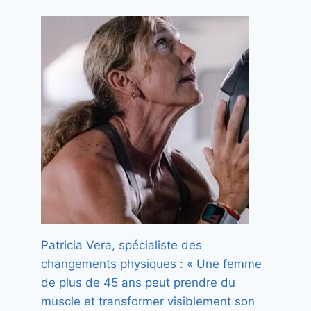
Oui, les fringales à la
ménopause existent et sont
tout à fait normales
Par
Florence
15 juillet 2026
Patricia Vera, spécialiste des
changements physiques : « Une femme
de plus de 45 ans peut prendre du
muscle et transformer visiblement son