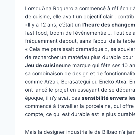
Lorsqu’Ana Roquero a commencé à réfléchir à 
de cuisine, elle avait un objectif clair : cont
«Il y a 12 ans, c’était un
l’heure des change
fast food, boom de l’événementiel… Tout cel
fréquemment debout, sans l’appui de la tabl
« Cela me paraissait dramatique », se souvient 
de rechercher un matériau plus durable pour c
Jeu de cuisine
une marque qui fête ses 10 an
sa combinaison de design et de fonctionnalité,
comme Arzak, Berasategui ou Eneko Atxa. En 
ont lancé le projet en essayant de se débarr
époque, il n’y avait pas
sensibilité envers l
commencé à travailler la porcelaine, qui offr
compte, ce qui est durable est le plus durabl
Mais la designer industrielle de Bilbao n’a jam