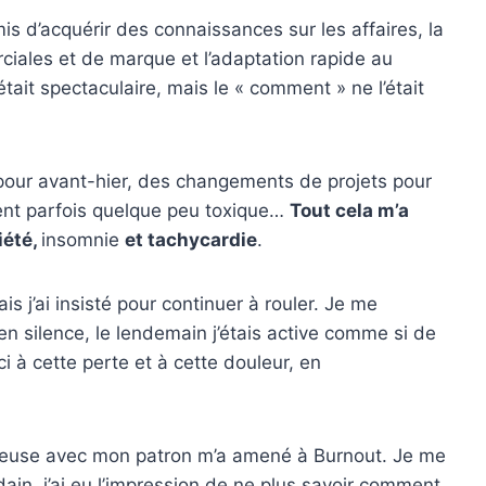
s d’acquérir des connaissances sur les affaires, la
iales et de marque et l’adaptation rapide au
tait spectaculaire, mais le « comment » ne l’était
our avant-hier, des changements de projets pour
ment parfois quelque peu toxique…
Tout cela m’a
iété,
insomnie
et tachycardie
.
ais j’ai insisté pour continuer à rouler. Je me
en silence, le lendemain j’étais active comme si de
ci à cette perte et à cette douleur, en
ureuse avec mon patron m’a amené à
Burnout
. Je me
dain, j’ai eu l’impression de ne plus savoir comment