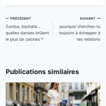
Navigation
PRÉCÉDENT
SUIVANT
Zumba, bachata…
pourquoi cherches-tu
de
quelles danses brûlent
toujours à échapper à
l’article
le plus de calories ?
tes relations
Publications similaires