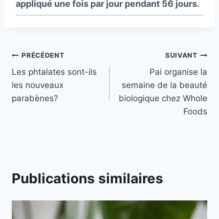
appliqué une fois par jour pendant 56 jours.
Navigation
PRÉCÉDENT
SUIVANT
Les phtalates sont-ils
Pai organise la
de
les nouveaux
semaine de la beauté
l’article
parabènes?
biologique chez Whole
Foods
Publications similaires