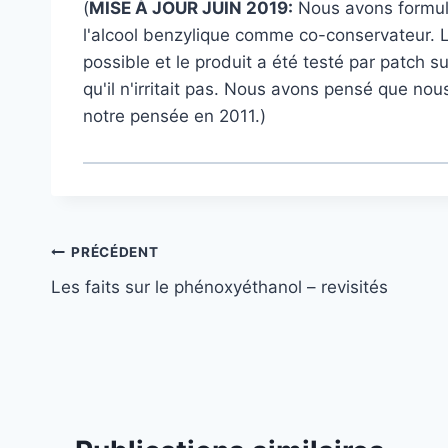
(
MISE À JOUR JUIN 2019:
Nous avons formulé
l'alcool benzylique comme co-conservateur. L'i
possible et le produit a été testé par patch s
qu'il n'irritait pas. Nous avons pensé que nous
notre pensée en 2011.)
Navigation
PRÉCÉDENT
Les faits sur le phénoxyéthanol – revisités
de
l’article