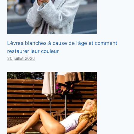
d
e
s
s
o
u
Lèvres blanches à cause de l’âge et comment
s
restaurer leur couleur
.
30 juillet 2026