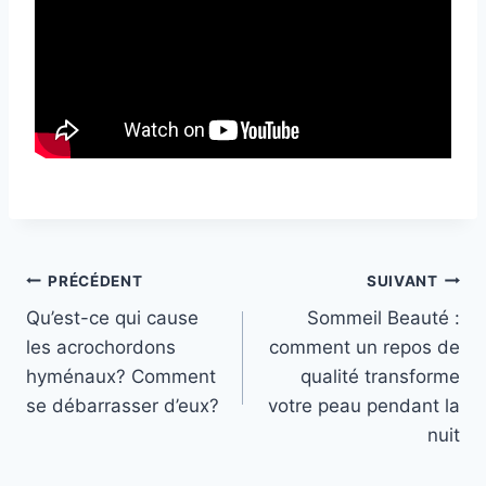
L
e
s
Navigation
PRÉCÉDENT
SUIVANT
d
Qu’est-ce qui cause
Sommeil Beauté :
e
de
les acrochordons
comment un repos de
u
l’article
hyménaux? Comment
qualité transforme
x
se débarrasser d’eux?
votre peau pendant la
o
nuit
n
g