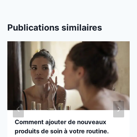
l
e
t
Publications similaires
s
s
u
i
v
a
n
t
s
m
o
d
Comment ajouter de nouveaux
i
produits de soin à votre routine.
f