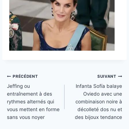
Navigation
PRÉCÉDENT
SUIVANT
Jeffing ou
Infanta Sofía balaye
de
entraînement à des
Oviedo avec une
l’article
rythmes alternés qui
combinaison noire à
vous mettent en forme
décolleté dos nu et
sans vous noyer
des bijoux tendance