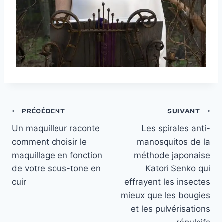
Navigation
PRÉCÉDENT
SUIVANT
Un maquilleur raconte
Les spirales anti-
de
comment choisir le
manosquitos de la
l’article
maquillage en fonction
méthode japonaise
de votre sous-tone en
Katori Senko qui
cuir
effrayent les insectes
mieux que les bougies
et les pulvérisations
répulsifs