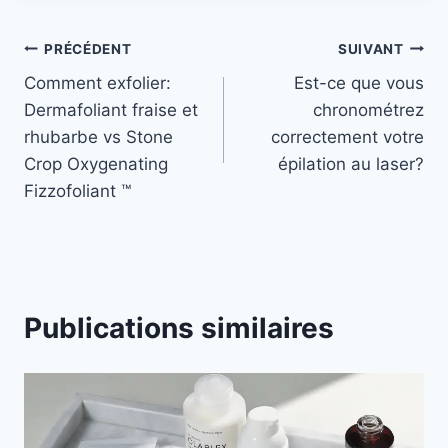
Navigation
PRÉCÉDENT
SUIVANT
Comment exfolier:
Est-ce que vous
de
Dermafoliant fraise et
chronométrez
l’article
rhubarbe vs Stone
correctement votre
Crop Oxygenating
épilation au laser?
Fizzofoliant ™
Publications similaires