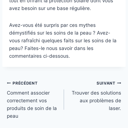
tout en offrant la protection solaire dont vous
avez besoin sur une base régulière.
Avez-vous été surpris par ces mythes
démystifiés sur les soins de la peau ? Avez-
vous rafraîchi quelques faits sur les soins de la
peau? Faites-le nous savoir dans les
commentaires ci-dessous.
Navigation
PRÉCÉDENT
SUIVANT
Comment associer
Trouver des solutions
de
correctement vos
aux problèmes de
l’article
produits de soin de la
laser.
peau