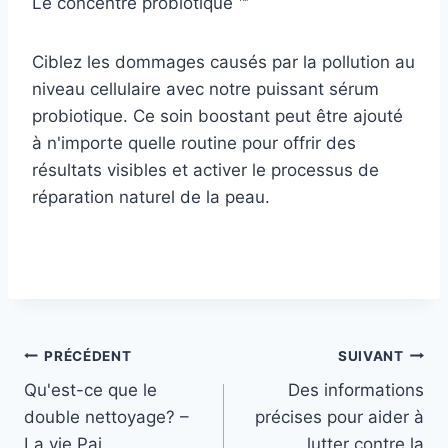
Le concentré probiotique ™
Ciblez les dommages causés par la pollution au
niveau cellulaire avec notre puissant sérum
probiotique. Ce soin boostant peut être ajouté
à n'importe quelle routine pour offrir des
résultats visibles et activer le processus de
réparation naturel de la peau.
Navigation
PRÉCÉDENT
SUIVANT
Qu'est-ce que le
Des informations
de
double nettoyage? –
précises pour aider à
l’article
La vie Pai
lutter contre la