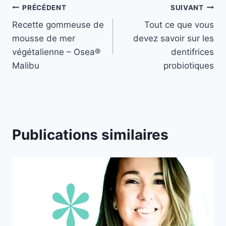
Navigation
PRÉCÉDENT
SUIVANT
Recette gommeuse de
Tout ce que vous
de
mousse de mer
devez savoir sur les
l’article
végétalienne – Osea®
dentifrices
Malibu
probiotiques
Publications similaires