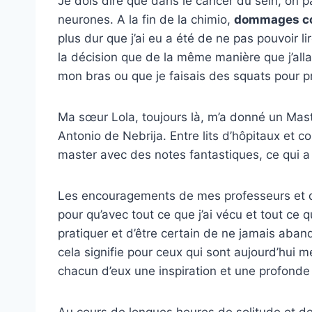
Je dois dire que dans le cancer du sein, on 
neurones. A la fin de la chimio,
dommages co
plus dur que j’ai eu a été de ne pas pouvoir l
la décision que de la même manière que j’all
mon bras ou que je faisais des squats pour p
Ma sœur Lola, toujours là, m’a donné un Mast
Antonio de Nebrija. Entre lits d’hôpitaux et 
master avec des notes fantastiques, ce qui a
Les encouragements de mes professeurs et d
pour qu’avec tout ce que j’ai vécu et tout ce q
pratiquer et d’être certain de ne jamais aba
cela signifie pour ceux qui sont aujourd’hui 
chacun d’eux une inspiration et une profonde
Au cours de longues heures de solitude et de