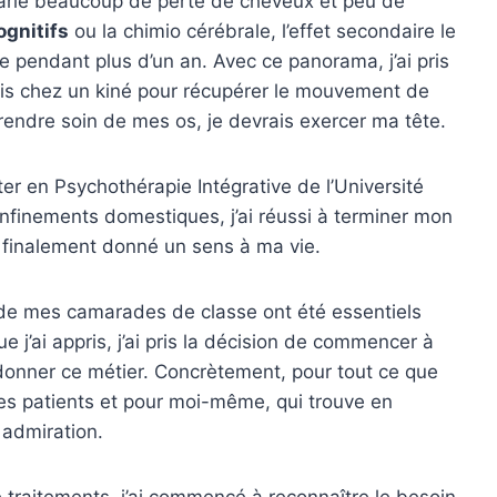
parle beaucoup de perte de cheveux et peu de
gnitifs
ou la chimio cérébrale, l’effet secondaire le
ire pendant plus d’un an. Avec ce panorama, j’ai pris
ais chez un kiné pour récupérer le mouvement de
rendre soin de mes os, je devrais exercer ma tête.
er en Psychothérapie Intégrative de l’Université
confinements domestiques, j’ai réussi à terminer mon
 finalement donné un sens à ma vie.
e mes camarades de classe ont été essentiels
ue j’ai appris, j’ai pris la décision de commencer à
ndonner ce métier. Concrètement, pour tout ce que
mes patients et pour moi-même, qui trouve en
 admiration.
 traitements, j’ai commencé à reconnaître le besoin