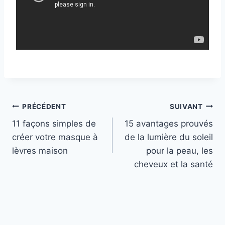
L
e
s
Navigation
PRÉCÉDENT
SUIVANT
d
11 façons simples de
15 avantages prouvés
e
de
créer votre masque à
de la lumière du soleil
u
l’article
lèvres maison
pour la peau, les
x
cheveux et la santé
o
n
g
l
e