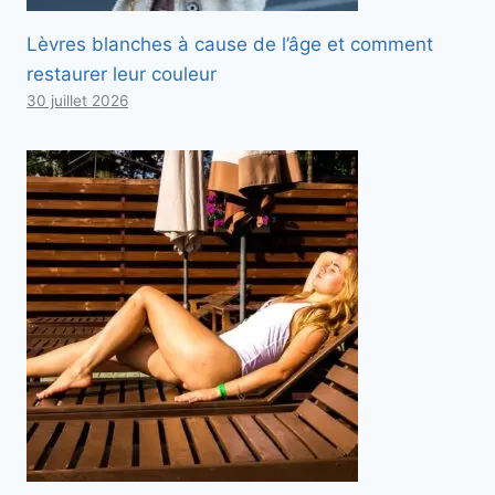
s
Lèvres blanches à cause de l’âge et comment
s
restaurer leur couleur
o
30 juillet 2026
u
s
.