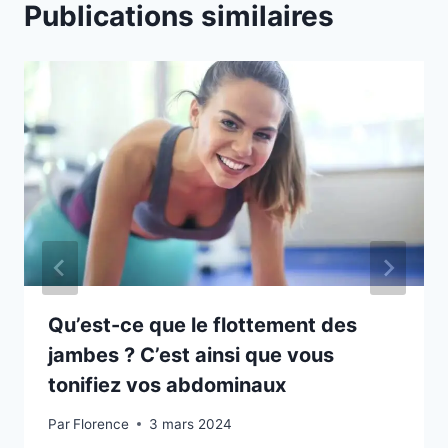
Publications similaires
t
s
s
u
i
v
a
n
t
s
m
o
Qu’est-ce que le flottement des
d
jambes ? C’est ainsi que vous
i
tonifiez vos abdominaux
f
i
Par
Florence
3 mars 2024