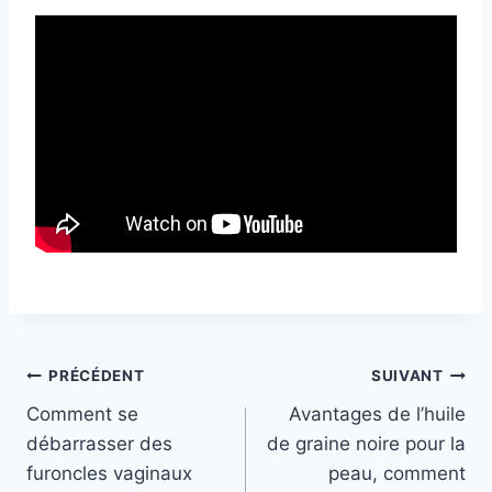
L
e
s
Navigation
PRÉCÉDENT
SUIVANT
d
Comment se
Avantages de l’huile
e
de
débarrasser des
de graine noire pour la
u
l’article
furoncles vaginaux
peau, comment
x