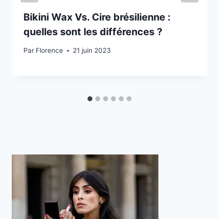
d
Bikini Wax Vs. Cire brésilienne :
i
quelles sont les différences ?
f
Par
Florence
21 juin 2023
i
e
n
t
l
e
c
o
n
t
e
n
u