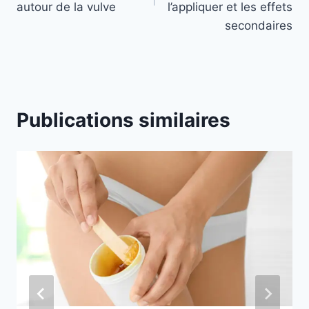
autour de la vulve
l’appliquer et les effets
o
secondaires
n
g
l
e
t
Publications similaires
s
s
u
i
v
a
n
t
s
m
o