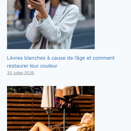
c
i
-
d
e
s
s
Lèvres blanches à cause de l’âge et comment
o
restaurer leur couleur
u
30 juillet 2026
s
.