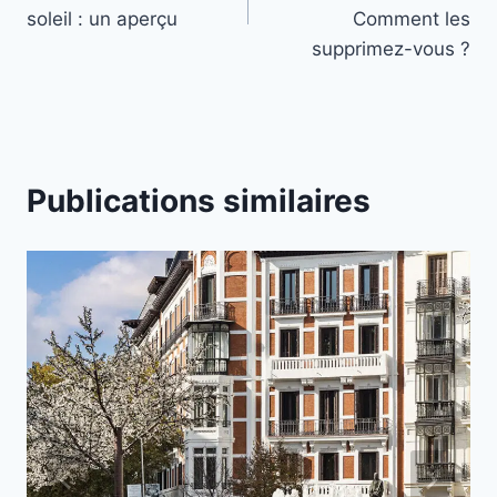
l’article
soleil : un aperçu
Comment les
x
supprimez-vous ?
o
n
g
l
e
Publications similaires
t
s
s
u
i
v
a
n
t
s