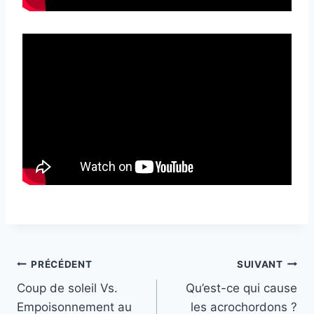
L
e
s
Navigation
PRÉCÉDENT
SUIVANT
d
Coup de soleil Vs.
Qu’est-ce qui cause
e
de
Empoisonnement au
les acrochordons ?
u