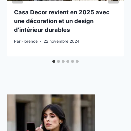
m
o
Casa Decor revient en 2025 avec
d
une décoration et un design
i
d’intérieur durables
f
i
Par
Florence
22 novembre 2024
e
n
t
l
e
c
o
n
t
e
n