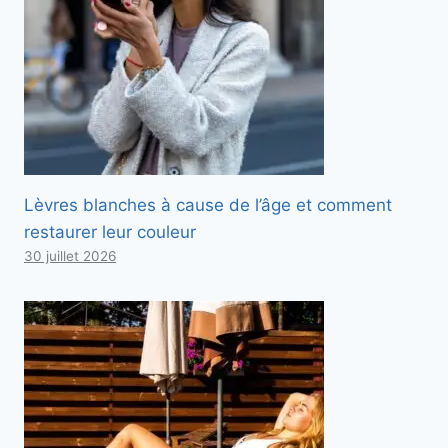
u
c
i
-
d
e
s
Lèvres blanches à cause de l’âge et comment
s
restaurer leur couleur
o
30 juillet 2026
u
s
.