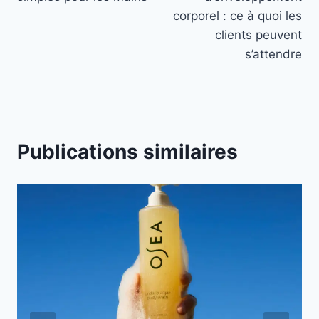
u
l’article
corporel : ce à quoi les
x
clients peuvent
o
s’attendre
n
g
l
e
t
Publications similaires
s
s
u
i
v
a
n
t
s