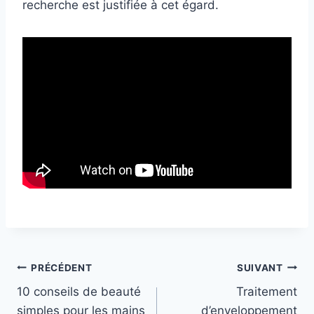
recherche est justifiée à cet égard.
L
e
s
Navigation
PRÉCÉDENT
SUIVANT
d
10 conseils de beauté
Traitement
e
de
simples pour les mains
d’enveloppement