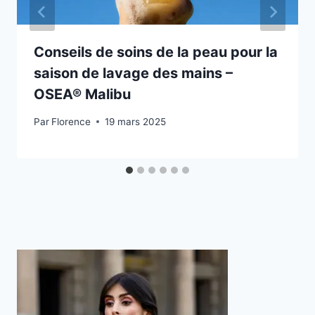
m
o
d
Conseils de soins de la peau pour la
i
saison de lavage des mains –
f
OSEA® Malibu
i
e
Par
Florence
19 mars 2025
n
t
l
e
c
o
n
t
e
n