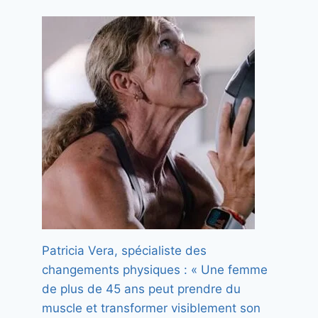
Pride and Prejudice a 20 ans:
Tout ce que vous ne savez pas
sur la meilleure adaptation d’un
roman de Jane Austen
Par
Florence
14 mai 2025
Patricia Vera, spécialiste des
changements physiques : « Une femme
de plus de 45 ans peut prendre du
muscle et transformer visiblement son