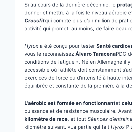
Si au cours de la dernière décennie, le
protag
donner et mettre à la fois le niveau aérobie et
Crossfit
qui compte plus d’un million de prat
activité qui promet, au moins, de faire beauc
Hyrox
a été conçu pour tester
Santé cardiova
vous le reconnaissez
Álvaro Taracena
PDG de
conditions de fatigue ». Né en Allemagne il y 
accessible où l’athlète doit constamment s’adap
exercices de force ou d’intensité à haute int
équilibrée et constante de la première à la de
L’aérobic est formée en fonctionnant
et
celu
puissance et de résistance musculaire. Avan
kilomètre de race,
et tout
Séances d’entraîn
kilomètre suivant. «La partie qui fait
Hyrox
Pl