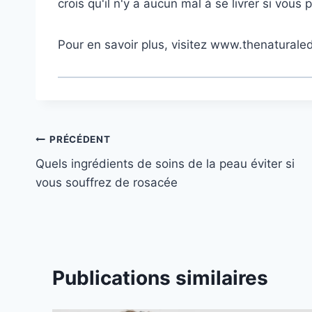
crois qu'il n'y a aucun mal à se livrer si vous
Pour en savoir plus, visitez
www.thenaturaled
Navigation
PRÉCÉDENT
Quels ingrédients de soins de la peau éviter si
de
vous souffrez de rosacée
l’article
Publications similaires