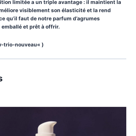
tion limitée a un triple avantage : il maintient la
éliore visiblement son élasticité et la rend
e ce qu’il faut de notre parfum d’agrumes
mballé et prêt à offrir.
w-trio-nouveau
« )
s