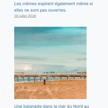
Les crèmes expirent également même si
elles ne sont pas ouvertes.
28 juillet 2026
Une baignade dans la mer du Nord au