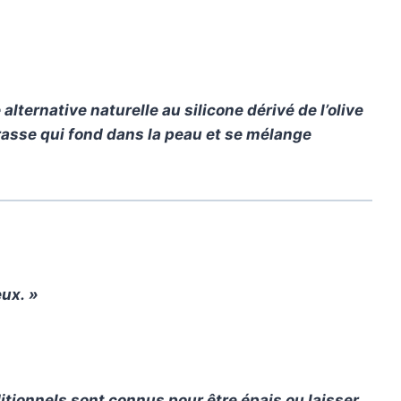
ternative naturelle au silicone dérivé de l’olive
grasse qui fond dans la peau et se mélange
eux. »
itionnels sont connus pour être épais ou laisser