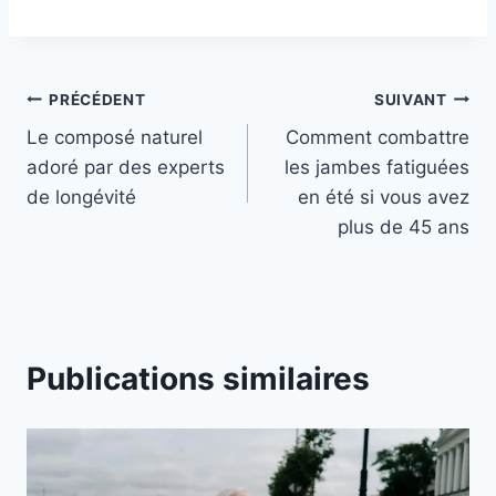
Navigation
PRÉCÉDENT
SUIVANT
Le composé naturel
Comment combattre
de
adoré par des experts
les jambes fatiguées
l’article
de longévité
en été si vous avez
plus de 45 ans
Publications similaires