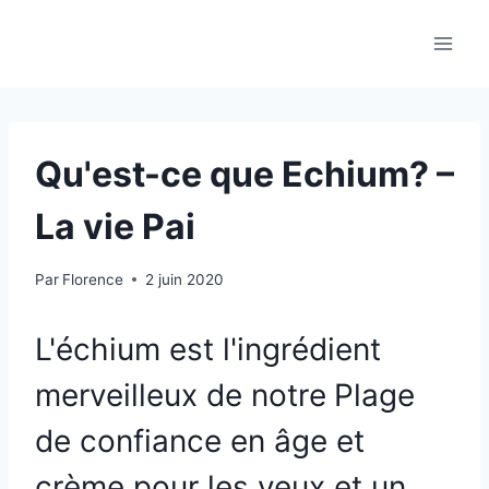
Aller
au
contenu
Qu'est-ce que Echium? –
La vie Pai
Par
Florence
2 juin 2020
L'échium est l'ingrédient
merveilleux de notre
Plage
de confiance en âge
et
crème pour les yeux
et un