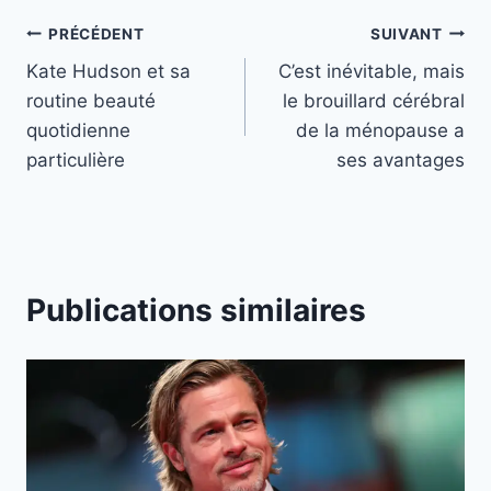
Navigation
PRÉCÉDENT
SUIVANT
Kate Hudson et sa
C’est inévitable, mais
de
routine beauté
le brouillard cérébral
l’article
quotidienne
de la ménopause a
particulière
ses avantages
Publications similaires