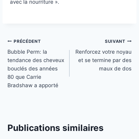
avec la nourriture ».
Navigation
PRÉCÉDENT
SUIVANT
Bubble Perm: la
Renforcez votre noyau
de
tendance des cheveux
et se termine par des
l’article
bouclés des années
maux de dos
80 que Carrie
Bradshaw a apporté
Publications similaires