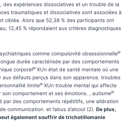
 des expériences dissociatives et un trouble de la
ences traumatiques et dissociatives sont associées à
 et ciblée. Alors que 52,38 % des participants ont
au, 12,45 % répondaient aux critères diagnostiques
je
 psychiatriques comme
compulsivité obsessionnelle
 longue durée caractérisée par des comportements
je
hique corporel
X
Un état de santé mentale où une
 aux défauts perçus dans son apparence.
troubles
je
ersonnalité limite
X
Un trouble mental qui affecte
je
er son comportement et ses émotions.
,
autisme
 par des comportements répétitifs, une altération
 de communication.
et l’abus d’alcool (2).
De plus,
eut également souffrir de trichotillomanie