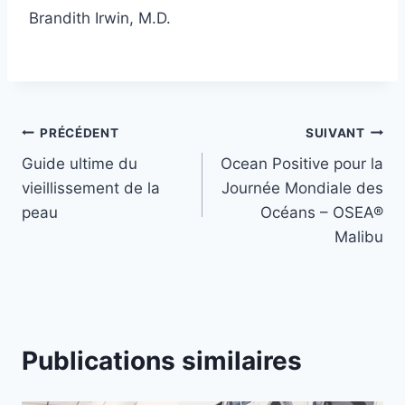
Brandith Irwin, M.D.
Navigation
PRÉCÉDENT
SUIVANT
Guide ultime du
Ocean Positive pour la
de
vieillissement de la
Journée Mondiale des
l’article
peau
Océans – OSEA®
Malibu
Publications similaires