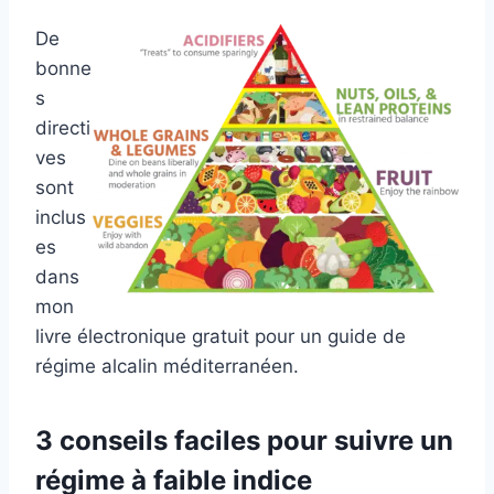
De
bonne
s
directi
ves
sont
inclus
es
dans
mon
livre électronique gratuit pour un guide de
régime alcalin méditerranéen.
3 conseils faciles pour suivre un
régime à faible indice