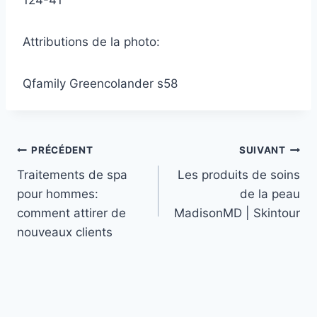
Attributions de la photo:
Qfamily Greencolander s58
Navigation
PRÉCÉDENT
SUIVANT
Traitements de spa
Les produits de soins
de
pour hommes:
de la peau
l’article
comment attirer de
MadisonMD | Skintour
nouveaux clients