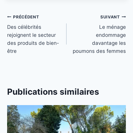
Navigation
PRÉCÉDENT
SUIVANT
Des célébrités
Le ménage
de
rejoignent le secteur
endommage
l’article
des produits de bien-
davantage les
être
poumons des femmes
Publications similaires