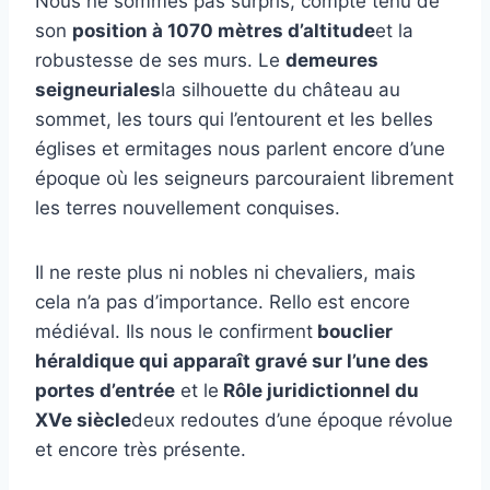
Nous ne sommes pas surpris, compte tenu de
son
position à 1070 mètres d’altitude
et la
robustesse de ses murs. Le
demeures
seigneuriales
la silhouette du château au
sommet, les tours qui l’entourent et les belles
églises et ermitages nous parlent encore d’une
époque où les seigneurs parcouraient librement
les terres nouvellement conquises.
Il ne reste plus ni nobles ni chevaliers, mais
cela n’a pas d’importance. Rello est encore
médiéval. Ils nous le confirment
bouclier
héraldique qui apparaît gravé sur l’une des
portes d’entrée
et le
Rôle juridictionnel du
XVe siècle
deux redoutes d’une époque révolue
et encore très présente.