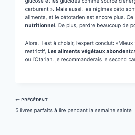
glucose et les glucides comme source d’énerg
carburant ». Mais aussi, les régimes céto sont 
aliments, et le cétotarien est encore plus. C
nutritionnel
. De plus, perdre beaucoup de po
Alors, il est à choisir, l’expert conclut: «Mieu
restrictif,
Les aliments végétaux abondent
c
ou l’Otarian, je recommanderais le second car 
Navigation
PRÉCÉDENT
5 livres parfaits à lire pendant la semaine sainte
de
l’article