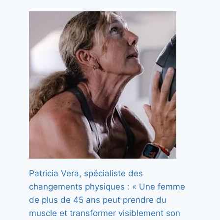
Patricia Vera, spécialiste des
changements physiques : « Une femme
C’est le parfum que je vais
de plus de 45 ans peut prendre du
porter en hiver : il sent la vanille
muscle et transformer visiblement son
et le bois et tient longtemps sur