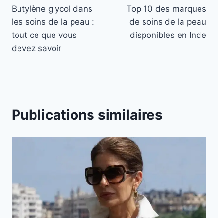
Butylène glycol dans
Top 10 des marques
e
de
les soins de la peau :
de soins de la peau
u
l’article
tout ce que vous
disponibles en Inde
x
devez savoir
o
n
g
l
e
Publications similaires
t
s
s
u
i
v
a
n