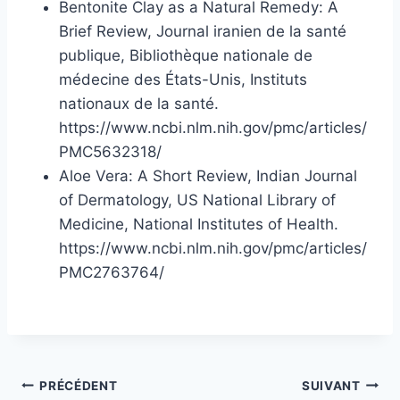
Bentonite Clay as a Natural Remedy: A
Brief Review, Journal iranien de la santé
publique, Bibliothèque nationale de
médecine des États-Unis, Instituts
nationaux de la santé.
https://www.ncbi.nlm.nih.gov/pmc/articles/
PMC5632318/
Aloe Vera: A Short Review, Indian Journal
of Dermatology, US National Library of
Medicine, National Institutes of Health.
https://www.ncbi.nlm.nih.gov/pmc/articles/
PMC2763764/
L
e
s
Navigation
PRÉCÉDENT
SUIVANT
d