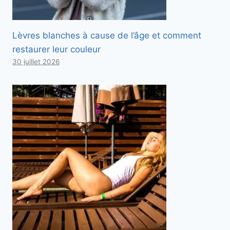
s
s
Lèvres blanches à cause de l’âge et comment
o
restaurer leur couleur
u
30 juillet 2026
s
.