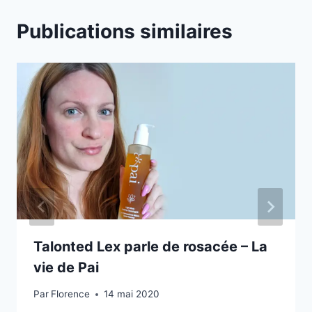
t
Publications similaires
s
s
u
i
v
a
n
t
s
m
o
d
Talonted Lex parle de rosacée – La
i
vie de Pai
f
Par
Florence
14 mai 2020
i