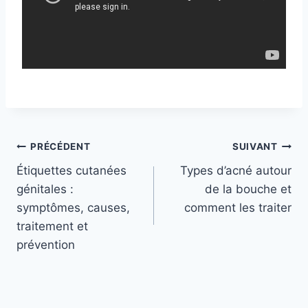
L
e
s
Navigation
PRÉCÉDENT
SUIVANT
d
Étiquettes cutanées
Types d’acné autour
e
de
génitales :
de la bouche et
u
l’article
symptômes, causes,
comment les traiter
x
traitement et
o
prévention
n
g
l
e