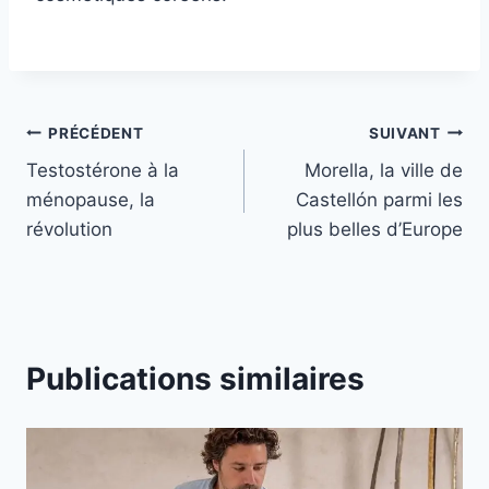
Navigation
PRÉCÉDENT
SUIVANT
Testostérone à la
Morella, la ville de
de
ménopause, la
Castellón parmi les
l’article
révolution
plus belles d’Europe
Publications similaires