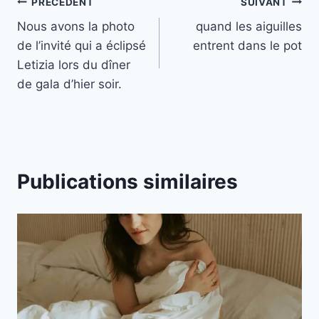
Navigation
PRÉCÉDENT
SUIVANT
Nous avons la photo
quand les aiguilles
de
de l’invité qui a éclipsé
entrent dans le pot
l’article
Letizia lors du dîner
de gala d’hier soir.
Publications similaires